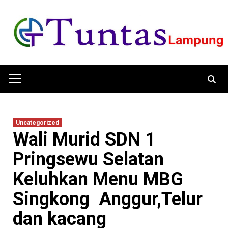
Skip
to
content
Primary
Menu
Uncategorized
Wali Murid SDN 1
Pringsewu Selatan
Keluhkan Menu MBG
Singkong Anggur,Telur
dan kacang